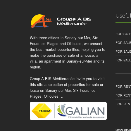
Useful
FOR SALE
With three offices in Sanary-sur-Mer, Six-
FOR SAL
Fours-les-Plages and Ollioules, we present
the best market opportunities, helping you to
FOR SAL
make the purchase or sale of a house, a
FOR SALE
villa, an apartment in Sanary-sur-Mer and its
region.
Group A BIS Méditerranée invite you to visit
this site a selection of properties for sale or
FOR RENT
lease on Sanary-sur-Mer, Six-Fours-les-
FOR REN
Plages, Ollioules. …
FOR REN
NEW REAL