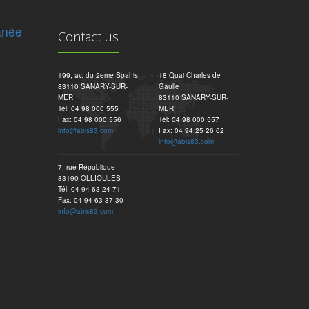
anée
Contact us
199, av. du 2eme Spahis
18 Quai Charles de
83110 SANARY-SUR-
Gaulle
MER
83110 SANARY-SUR-
Tél: 04 98 000 555
MER
Fax: 04 98 000 556
Tél: 04 98 000 557
info@abis83.com
Fax: 04 94 25 26 62
info@abis83.com
7, rue République
83190 OLLIOULES
Tél: 04 94 63 24 71
Fax: 04 94 63 37 30
info@abis83.com