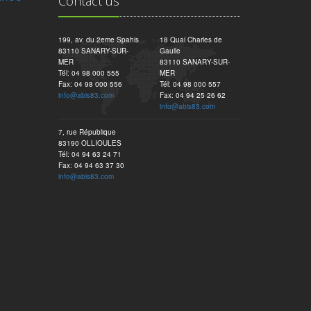
Contact us
199, av. du 2eme Spahis
18 Quai Charles de
83110 SANARY-SUR-
Gaulle
MER
83110 SANARY-SUR-
Tél: 04 98 000 555
MER
Fax: 04 98 000 556
Tél: 04 98 000 557
info@abis83.com
Fax: 04 94 25 26 62
info@abis83.com
7, rue République
83190 OLLIOULES
Tél: 04 94 63 24 71
Fax: 04 94 63 37 30
info@abis83.com