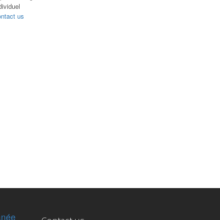
dividuel
ntact us
anée