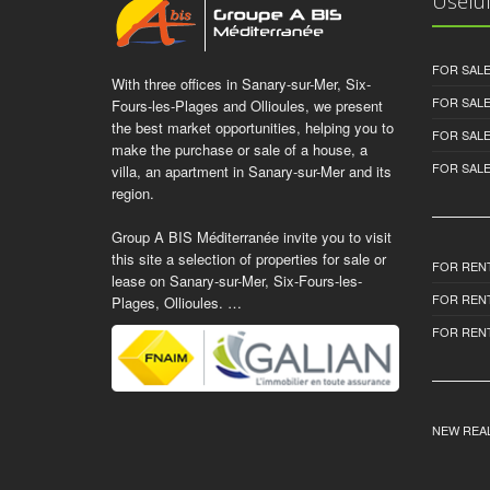
Useful
FOR SALE
With three offices in Sanary-sur-Mer, Six-
FOR SAL
Fours-les-Plages and Ollioules, we present
the best market opportunities, helping you to
FOR SAL
make the purchase or sale of a house, a
FOR SALE
villa, an apartment in Sanary-sur-Mer and its
region.
Group A BIS Méditerranée invite you to visit
this site a selection of properties for sale or
FOR RENT
lease on Sanary-sur-Mer, Six-Fours-les-
FOR REN
Plages, Ollioules. …
FOR REN
NEW REAL