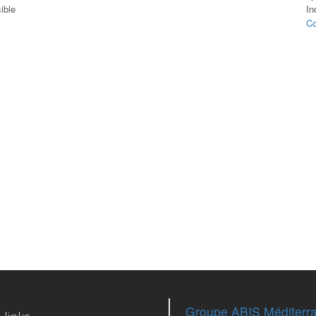
ible
In
Co
Groupe ABIS Méditerr