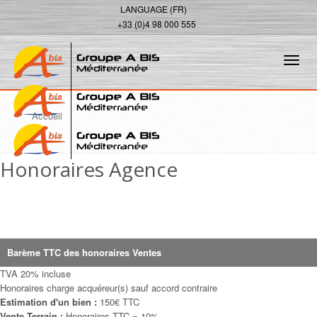
LANGUAGE (FR)
+33 (0)4 98 000 555
Tog
navi
Accueil
Honoraires Agence
Barème TTC des honoraires Ventes
TVA 20% incluse
Honoraires charge acquéreur(s) sauf accord contraire
Estimation d'un bien :
150€ TTC
Vente Terrain :
Honoraires TTC = 10%