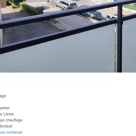
age
artier
s Lônes
pe chauffage
dividuel
us contacter