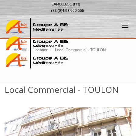
LANGUAGE (FR)
+33 (0)4 98 000 555
Tog
navi
Accueil
Location
Local Commercial - TOULON
Local Commercial - TOULON