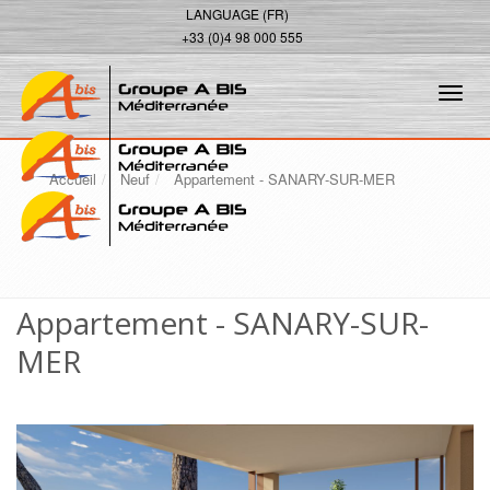
LANGUAGE (FR)
+33 (0)4 98 000 555
Tog
navi
Accueil
Neuf
Appartement - SANARY-SUR-MER
Appartement - SANARY-SUR-
MER